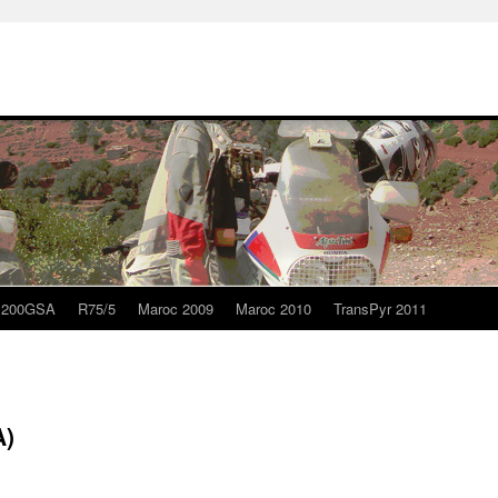
1200GSA
R75/5
Maroc 2009
Maroc 2010
TransPyr 2011
A)