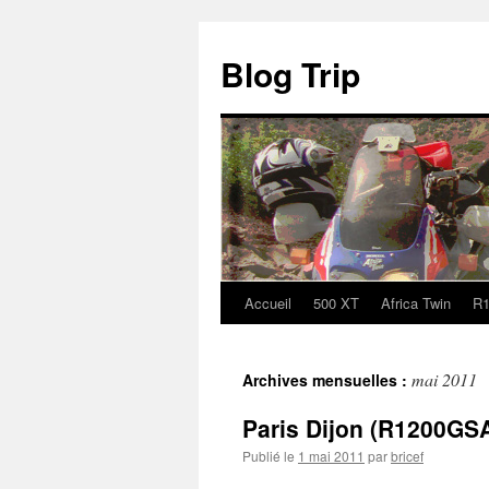
Blog Trip
Accueil
500 XT
Africa Twin
R
Aller
au
mai 2011
Archives mensuelles :
contenu
Paris Dijon (R1200GS
Publié le
1 mai 2011
par
bricef