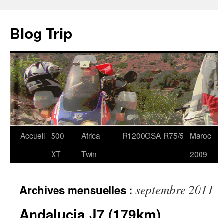
Blog Trip
Accueil
500
Africa
R1200GSA
R75/5
Maroc
Aller
XT
Twin
2009
au
contenu
septembre 2011
Archives mensuelles :
Andalucia J7 (179km)