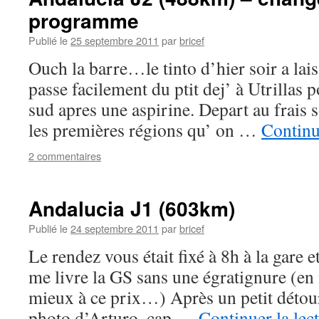
programme
Publié le
25 septembre 2011
par
bricef
Ouch la barre…le tinto d’hier soir a lais
passe facilement du ptit dej’ à Utrillas p
sud apres une aspirine. Depart au frais 
les premières régions qu’ on …
Continu
2 commentaires
Andalucia J1 (603km)
Publié le
24 septembre 2011
par
bricef
Le rendez vous était fixé à 8h à la gare e
me livre la GS sans une égratignure (en
mieux à ce prix…) Après un petit détou
photo d’Arturo, cap …
Continuer la lec