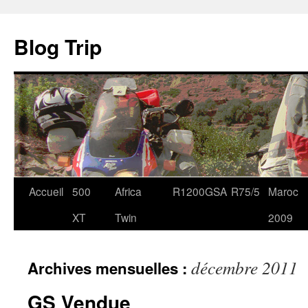
Blog Trip
Accueil
500
Africa
R1200GSA
R75/5
Maroc
Aller
XT
Twin
2009
au
contenu
décembre 2011
Archives mensuelles :
GS Vendue