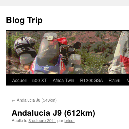
Blog Trip
Accueil
500 XT
Africa Twin
R1200GSA
R75/5
M
Aller
au
←
Andalucia J8 (543km)
contenu
Andalucia J9 (612km)
Publié le
3 octobre 2011
par
bricef